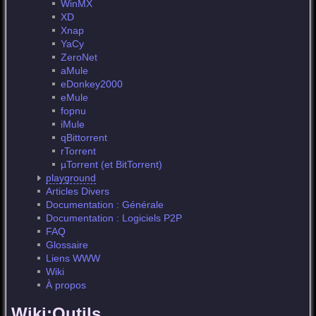
WinMX
XD
Xnap
YaCy
ZeroNet
aMule
eDonkey2000
eMule
fopnu
iMule
qBittorrent
rTorrent
µTorrent (et BitTorrent)
playground
Articles Divers
Documentation : Générale
Documentation : Logiciels P2P
FAQ
Glossaire
Liens WWW
Wiki
À propos
Wiki:Outils