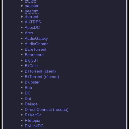
emule
napster
peersm
rtorrent
AUTRES
ApexDC
Ares
AudioGalaxy
AudioGnome
BareTorrent
Bearshare
BiglyBT
BitCoin
BitTorrent (client)
BitTorrent (réseau)
Blubster
Bob
DC
Dat
Deluge
Direct Connect (réseau)
EsikaltDc
Filetopia
FlyLinkDC