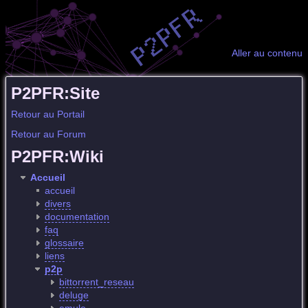
Aller au contenu
P2PFR:Site
Retour au Portail
Retour au Forum
P2PFR:Wiki
Accueil
accueil
divers
documentation
faq
glossaire
liens
p2p
bittorrent_reseau
deluge