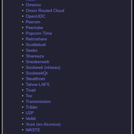
Omemo
Onion Routed Cloud
OpenUDC
Peersm
Peertube
Popcorn Time
Retroshare
Scuttlebutt
Seeks
Shareaza
Sneakerweb
Soulseek (réseau)
SoulseekQt
Stealthnet
Tahoe-LAFS
Tixati
Tox
Transmission
Tribler
U2P
Veilid
Vuze (ex-Azureus)
WASTE