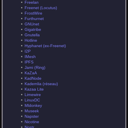
Freelan
Freenet (Locutus)
FrostWire
Furthurnet
GNUnet
Gigatribe
Gnutella
Hotline
Hyphanet (ex-Freenet)
I2P
IMesh
IPFS
Jami (Ring)
KaZaA
KadNode
Kademlia (réseau)
Kazaa Lite
Limewire
LinuxDC
Mldonkey
Museek
Napster
Nicotine
Nostr