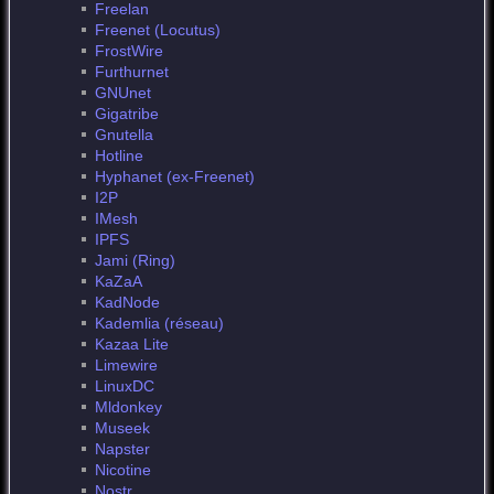
Freelan
Freenet (Locutus)
FrostWire
Furthurnet
GNUnet
Gigatribe
Gnutella
Hotline
Hyphanet (ex-Freenet)
I2P
IMesh
IPFS
Jami (Ring)
KaZaA
KadNode
Kademlia (réseau)
Kazaa Lite
Limewire
LinuxDC
Mldonkey
Museek
Napster
Nicotine
Nostr