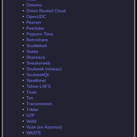
Omemo
Onion Routed Cloud
OpenUDC
Peersm
Peertube
Popcorn Time
Retroshare
Scuttlebutt
Seeks
Shareaza
Sneakerweb
Soulseek (réseau)
SoulseekQt
Stealthnet
Tahoe-LAFS
Tixati
Tox
Transmission
Tribler
U2P
Veilid
Vuze (ex-Azureus)
WASTE