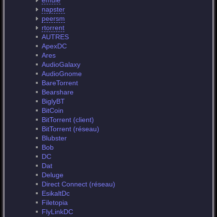
emule
napster
peersm
rtorrent
AUTRES
ApexDC
Ares
AudioGalaxy
AudioGnome
BareTorrent
Bearshare
BiglyBT
BitCoin
BitTorrent (client)
BitTorrent (réseau)
Blubster
Bob
DC
Dat
Deluge
Direct Connect (réseau)
EsikaltDc
Filetopia
FlyLinkDC