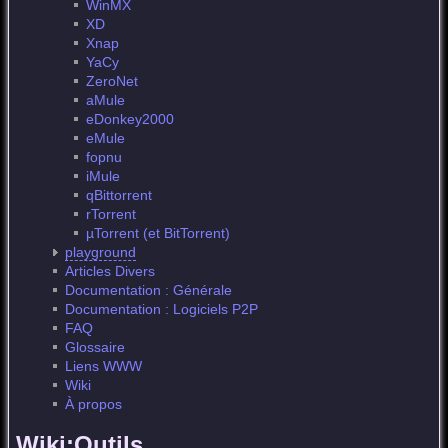
WinMX
XD
Xnap
YaCy
ZeroNet
aMule
eDonkey2000
eMule
fopnu
iMule
qBittorrent
rTorrent
µTorrent (et BitTorrent)
playground
Articles Divers
Documentation : Générale
Documentation : Logiciels P2P
FAQ
Glossaire
Liens WWW
Wiki
À propos
Wiki:Outils