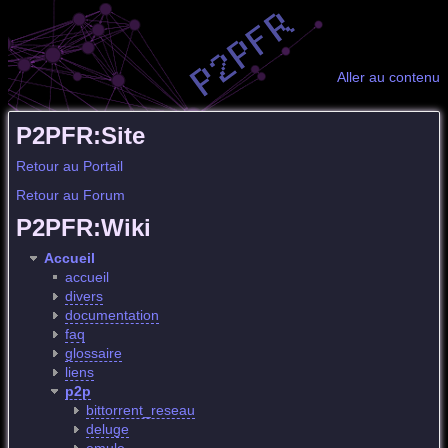
Aller au contenu
P2PFR:Site
Retour au Portail
Retour au Forum
P2PFR:Wiki
Accueil
accueil
divers
documentation
faq
glossaire
liens
p2p
bittorrent_reseau
deluge