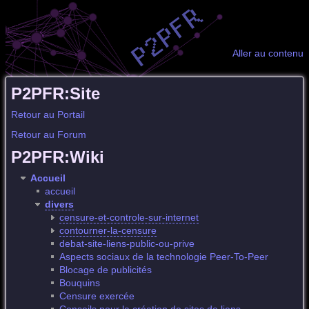
Aller au contenu
P2PFR:Site
Retour au Portail
Retour au Forum
P2PFR:Wiki
Accueil
accueil
divers
censure-et-controle-sur-internet
contourner-la-censure
debat-site-liens-public-ou-prive
Aspects sociaux de la technologie Peer-To-Peer
Blocage de publicités
Bouquins
Censure exercée