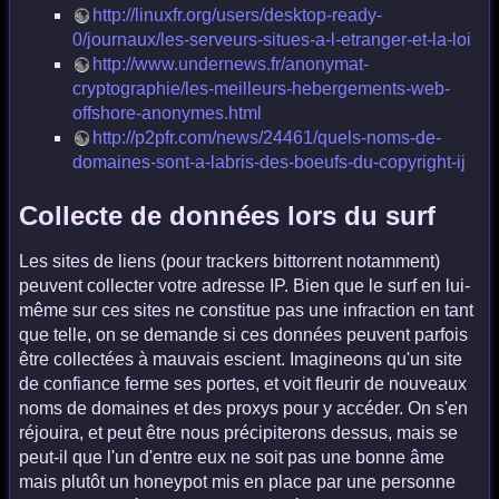
http://linuxfr.org/users/desktop-ready-
0/journaux/les-serveurs-situes-a-l-etranger-et-la-loi
http://www.undernews.fr/anonymat-
cryptographie/les-meilleurs-hebergements-web-
offshore-anonymes.html
http://p2pfr.com/news/24461/quels-noms-de-
domaines-sont-a-labris-des-boeufs-du-copyright-ij
Collecte de données lors du surf
Les sites de liens (pour trackers bittorrent notamment)
peuvent collecter votre adresse IP. Bien que le surf en lui-
même sur ces sites ne constitue pas une infraction en tant
que telle, on se demande si ces données peuvent parfois
être collectées à mauvais escient. Imagineons qu'un site
de confiance ferme ses portes, et voit fleurir de nouveaux
noms de domaines et des proxys pour y accéder. On s'en
réjouira, et peut être nous précipiterons dessus, mais se
peut-il que l'un d'entre eux ne soit pas une bonne âme
mais plutôt un honeypot mis en place par une personne