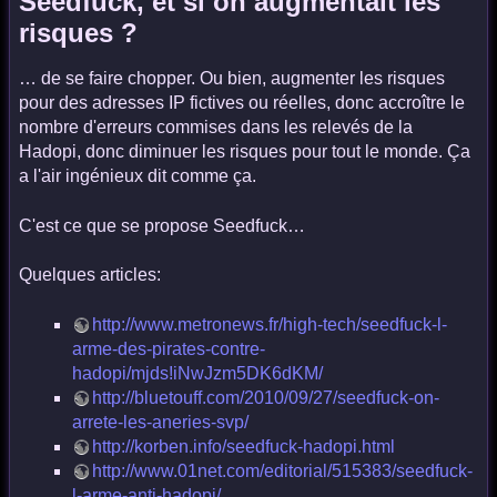
Seedfuck, et si on augmentait les
risques ?
… de se faire chopper. Ou bien, augmenter les risques
pour des adresses IP fictives ou réelles, donc accroître le
nombre d'erreurs commises dans les relevés de la
Hadopi, donc diminuer les risques pour tout le monde. Ça
a l'air ingénieux dit comme ça.
C'est ce que se propose Seedfuck…
Quelques articles:
http://www.metronews.fr/high-tech/seedfuck-l-
arme-des-pirates-contre-
hadopi/mjds!iNwJzm5DK6dKM/
http://bluetouff.com/2010/09/27/seedfuck-on-
arrete-les-aneries-svp/
http://korben.info/seedfuck-hadopi.html
http://www.01net.com/editorial/515383/seedfuck-
l-arme-anti-hadopi/