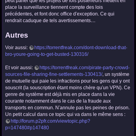
peut parier que les projets de lois postérieurs mettent en
place la surveillance tiennent compte des lois
précédentes, et font donc office d'exception. Ce qui
rendrait caduque de tels avertissements…
Autres
Voir aussi:
https://torrentfreak.com/dont-download-that-
bro-youre-going-to-get-busted-130316/
Et voir aussi:
https://torrentfreak.com/pirate-party-crowd-
sources-file-sharing-fine-settlements-130413/
, un système
de mutuelle qui paie les infractions pour les gens qui y ont
souscrit (la souscription étant moins chère qu'un VPN). Ce
genre de système est déjà mis en place dans la vie
courante notamment dans le cas de la fraude aux
transports en commun. N'annule pas les peines de prison.
Un petit calcul dans ce topic qui va dans le même sens :
http://forum.p2pfr.com/viewtopic.php?
p=147480#p147480