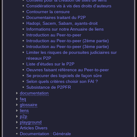
Conseils pour la création de sites de liens
Considérations vis à vis des droits d'auteurs
Contourner la censure
Documentaires traitant du P2P
Hadopi, Sacem, Sabam, ayants-droit
Informations sur notre Annuaire de liens
Introduction au Peer-to-peer
Introduction au Peer-to-peer (2ème partie)
Introduction au Peer-to-peer (3ème partie)
Limiter les risques de poursuites judiciaires sur
réseaux P2P
Liste d'études sur le P2P
Oeuvres faisant référence au Peer-to-peer
Se procurer des logiciels de façon sûre
Selon quels critères choisir son FAI ?
Subsistance de P2PFR
documentation
faq
glossaire
liens
p2p
playground
Articles Divers
Documentation : Générale