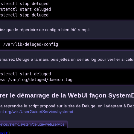
ystemctl stop deluged

ystemctl start deluged

ystemctl stop deluged
fiez que le répertoire de config a bien été rempli :
s /var/lib/deluged/config
marrez Deluge à la main, puis jettez un oeil au log pour vérifier si celui
ystemctl start deluged

ess /var/log/deluged/daemon.log
rer le démarrage de la WebUI façon System
a reprendre le script proposé sur le site de Deluge, en l'adaptant à De
ent.org/wiki/UserGuide/Service/systemd
/etc/systemd/system/deluge-web.service
Unit
]