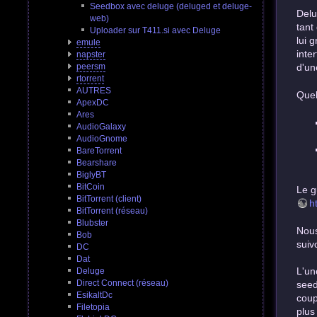
Seedbox avec deluge (deluged et deluge-
Delu
web)
tant
Uploader sur T411.si avec Deluge
lui 
emule
inte
napster
peersm
d'un
rtorrent
AUTRES
Quel
ApexDC
Ares
AudioGalaxy
AudioGnome
BareTorrent
Bearshare
BiglyBT
BitCoin
Le g
BitTorrent (client)
h
BitTorrent (réseau)
Blubster
Nous
Bob
suiv
DC
Dat
L'un
Deluge
Direct Connect (réseau)
seed
EsikaltDc
coup
Filetopia
plus