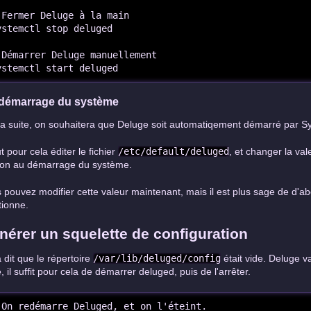
 Fermer Deluge à la main

ystemctl stop deluged

 Démarrer Deluge manuellement

ystemctl start deluged
démarrage du système
la suite, on souhaitera que Deluge soit automatiqement démarré par
ut pour cela éditer le fichier
/etc/default/deluged
, et changer la val
on au démarrage du système.
 pouvez modifier cette valeur maintenant, mais il est plus sage de d'abor
tionne.
nérer un squelette de configuration
 dit que le répertoire
/var/lib/deluged/config
était vide. Deluge v
, il suffit pour cela de démarrer deluged, puis de l'arrêter.
 On redémarre Deluged, et on l'éteint.
