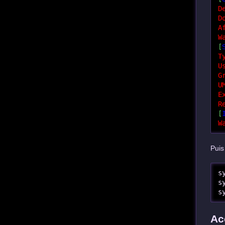
D
D
A
W
[
T
U
G
U
E
R
[
W
Puis
s
s
s
Ac