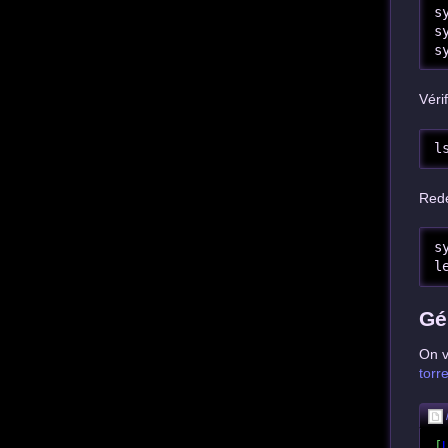
s
s
s
Véri
l
Redé
s
l
Gé
On v
torr
[