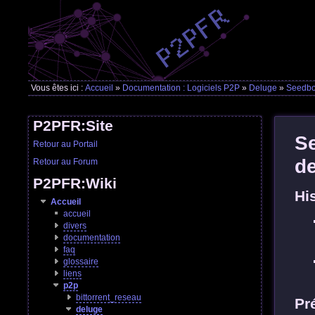
Vous êtes ici :
Accueil
»
Documentation : Logiciels P2P
»
Deluge
»
Seedbo
P2PFR:Site
Se
Retour au Portail
d
Retour au Forum
P2PFR:Wiki
Hi
Accueil
accueil
divers
documentation
faq
glossaire
liens
p2p
bittorrent_reseau
Pr
deluge