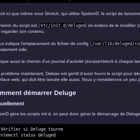
oit ici que même sous Stretch, qui utilise SystemD, le script de lancemen
hemin du script est
/etc/init.d/deluged
, on évitera de le modifier 
 regarder son contenu.
ous indique l'emplacement du fichier de config :
/var/lib/deluged/co
alement vide.
ndique aussi le chemin d'un journal d'activité (écrasé/réécrit à chaque 
t problème maintenant, Debian est gentil d'avoir fourni le script pour d
terface web, qui doit être lancée elle aussi. Nous y remédierons un peu p
mment démarrer Deluge
uellement
emD gère les scripts init.d, on peut donc gérer le démarrage de Delug
 Vérifier si Deluge tourne

ystemctl status deluged
