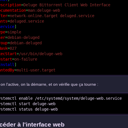
escription
=
Deluge Bittorrent Client Web Interface
ocumentation
=
man:deluge-web
fter
=
network-online.target deluged.service
ants
=
deluged.service
Service
]
ype
=
simple
ser
=
debian-deluged
roup
=
debian-deluged
Mask
=
027
xecStart
=
/usr/bin/deluge-web
estart
=
on-failure
Install
]
antedBy
=
multi-user.target
 on l'active, on la démarre, et on vérifie que ça tourne :
ystemctl enable /etc/systemd/system/deluge-web.service

ystemctl start deluge-web

ystemctl status deluge-web
céder à l'interface web