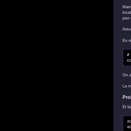
Main
loca
pas 
Astu
En é
#
e
On a
Le m
Pro
Et l
a
a