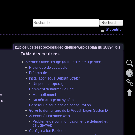
Rechercher
S'identifier
p2p:deluge:seedbox-deluged-deluge-web-debian (lu 36894 fois)
Table des matières
Seedbox avec deluge (deluged et deluge-web)
Historique de cet article
Préambule
Installation sous Debian Stretch
Un peu de repérage
Comment démarrer Deluge
on
Manuellement
Au démarrage du système
 et
Générer un squelette de configuration
Gérer le démarrage de la WebUI façon SystemD
Accéder à l'interface web
Problème de communication entre deluged et
deluge-web
Configuration Basique