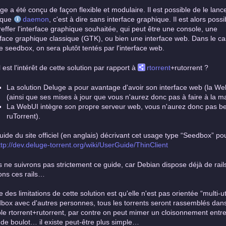
ge a été conçu de façon flexible et modulaire. Il est possible de le lanc
 que
daemon
, c'est à dire sans interface graphique. Il est alors poss
greffer l'interface graphique souhaitée, qui peut être une console, une
rface graphique classique (GTK), ou bien une interface web. Dans le ca
e seedbox, on sera plutôt tentés par l'interface web.
 est l'intérêt de cette solution par rapport à
rtorrent
+rutorrent ?
La solution Deluge a pour avantage d'avoir son interface web (la We
(ainsi que ses mises à jour que vous n'aurez donc pas à faire à la ma
La WebUI intègre son propre serveur web, vous n'aurez donc pas bes
ruTorrent).
uide du site officiel (en anglais) décrivant cet usage type “Seedbox” pour
ttp://dev.deluge-torrent.org/wiki/UserGuide/ThinClient
 ne suivrons pas strictement ce guide, car Debian dispose déjà de rails
ons ces rails…
e des limitations de cette solution est qu'elle n'est pas orientée “multi-
box avec d'autres personnes, tous les torrents seront rassemblés dan
le rtorrent+rutorrent, par contre on peut mimer un cloisonnement entr
 de boulot… il existe peut-être plus simple…