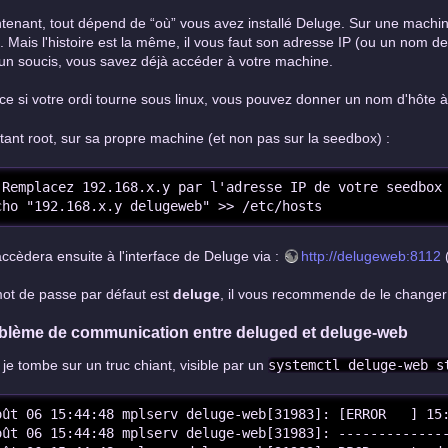
tenant, tout dépend de “où” vous avez installé Deluge. Sur une machine
l. Mais l'histoire est la même, il vous faut son adresse IP (ou un nom de
un soucis, vous savez déjà accéder à votre machine.
ce si votre ordi tourne sous linux, vous pouvez donner un nom d'hôte à v
tant root, sur sa propre machine (et non pas sur la seedbox) :
 Remplacez 192.168.x.y par l'adresse IP de votre seedbox

cho "192.168.x.y delugeweb" >> /etc/hosts
ccèdera ensuite à l'interface de Deluge via :
http://delugeweb:8112
(
ot de passe par défaut est
deluge
, il vous recommende de le changer
blème de communication entre deluged et deluge-web
à je tombe sur un truc chiant, visible par un
systemctl deluge-web s
oût 06 15:44:48 mplserv deluge-web[31983]: [ERROR   ] 15:
oût 06 15:44:48 mplserv deluge-web[31983]: --------------