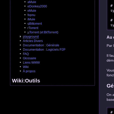
aMule
#
eDonkey2000
s
eMule
fopnu
iMule
#
qBittorrent
s
rTorrent
µTorrent (et BitTorrent)
playground
Au 
Articles Divers
Documentation : Générale
Par 
Documentation : Logiciels P2P
FAQ
Il fa
Glossaire
dém
Liens WWW
Wiki
Vous
À propos
fonc
Wiki:Outils
Gé
On a
base
#