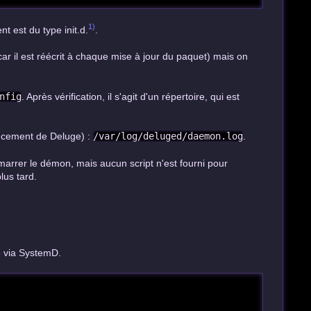
1)
t est du type init.d.
.
(car il est réécrit à chaque mise à jour du paquet) mais on
nfig
. Après vérification, il s'agit d'un répertoire, qui est
lancement de Deluge) :
/var/log/deluged/daemon.log
.
émarrer le démon, mais aucun script n'est fourni pour
lus tard.
e via SystemD.