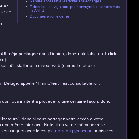
Rendre accessible les fichiers téléchargés
er en
Extensions navigateurs pour envoyer les torrents vers
la WebUI
ible de
Documentation externe
s
bUI) déjà packagée dans Debian, donc installable en 1 click
in).
oin d'installer un serveur web (omme le requiert
 Deluge, appellé “Thin Client”, est consultable ici :
 qui nous invitent à procéder d'une certaine façon, donc
utilisateurs”, donc si vous partagez votre accès à votre
s une même interface. Note: il en va de même avec le
e les usagers avec le couple
rtorrent+pyroscope
, mais c'est