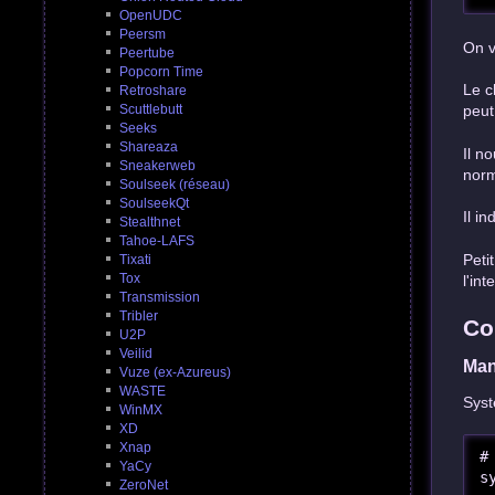
OpenUDC
Peersm
On v
Peertube
Popcorn Time
Le c
Retroshare
Scuttlebutt
peut
Seeks
Shareaza
Il n
Sneakerweb
norm
Soulseek (réseau)
SoulseekQt
Il i
Stealthnet
Tahoe-LAFS
Peti
Tixati
Tox
l'in
Transmission
Tribler
Co
U2P
Veilid
Man
Vuze (ex-Azureus)
WASTE
Syst
WinMX
XD
Xnap
#
YaCy
s
ZeroNet