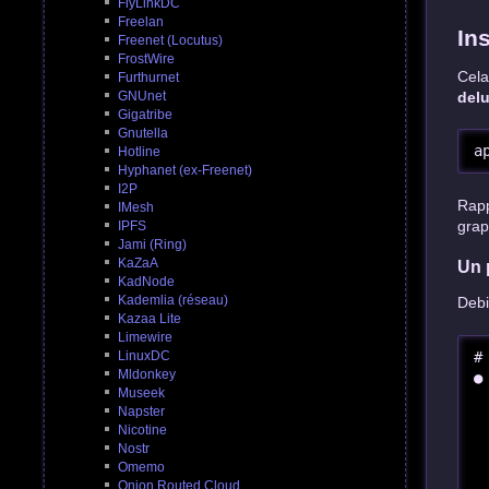
FlyLinkDC
Freelan
In
Freenet (Locutus)
FrostWire
Cela
Furthurnet
del
GNUnet
Gigatribe
Gnutella
a
Hotline
Hyphanet (ex-Freenet)
I2P
Rapp
IMesh
grap
IPFS
Jami (Ring)
KaZaA
Un 
KadNode
Kademlia (réseau)
Debi
Kazaa Lite
Limewire
#
LinuxDC
Mldonkey
●
Museek
 
Napster
 
Nicotine
 
Nostr
 
Omemo
 
Onion Routed Cloud