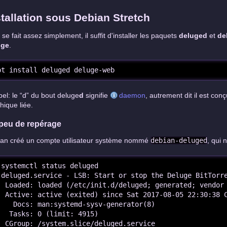
stallation sous Debian Stretch
 se fait assez simplement, il suffit d'installer les paquets
deluged
et
de
uge
.
pt install deluged deluge-web
el: le “d” du bout deluge
d
signifie
daemon
, autrement dit il est co
hique liée.
peu de repérage
an créé un compte utilisateur système nommé
debian-deluged
, qui 
 systemctl status deluged

 deluged.service - LSB: Start or stop the Deluge BitTorre
  Loaded: loaded (/etc/init.d/deluged; generated; vendor 
  Active: active (exited) since Sat 2017-08-05 22:30:38 C
    Docs: man:systemd-sysv-generator(8)

   Tasks: 0 (limit: 4915)

  CGroup: /system.slice/deluged.service