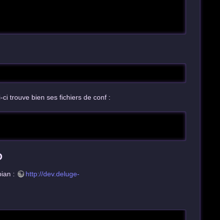
-ci trouve bien ses fichiers de conf :
D
bian :
http://dev.deluge-