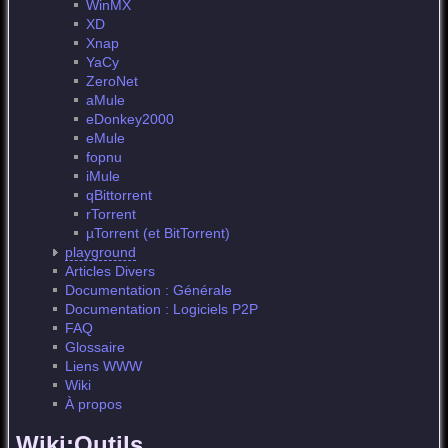
WinMX
XD
Xnap
YaCy
ZeroNet
aMule
eDonkey2000
eMule
fopnu
iMule
qBittorrent
rTorrent
µTorrent (et BitTorrent)
playground
Articles Divers
Documentation : Générale
Documentation : Logiciels P2P
FAQ
Glossaire
Liens WWW
Wiki
À propos
Wiki:Outils