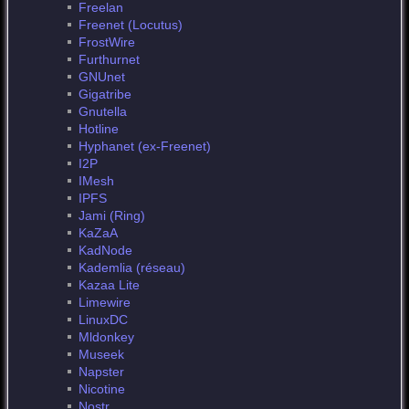
Freelan
Freenet (Locutus)
FrostWire
Furthurnet
GNUnet
Gigatribe
Gnutella
Hotline
Hyphanet (ex-Freenet)
I2P
IMesh
IPFS
Jami (Ring)
KaZaA
KadNode
Kademlia (réseau)
Kazaa Lite
Limewire
LinuxDC
Mldonkey
Museek
Napster
Nicotine
Nostr