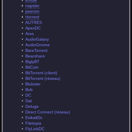
emule
napster
peersm
rtorrent
AUTRES
ApexDC
Ares
AudioGalaxy
AudioGnome
BareTorrent
Bearshare
BiglyBT
BitCoin
BitTorrent (client)
BitTorrent (réseau)
Blubster
Bob
DC
Dat
Deluge
Direct Connect (réseau)
EsikaltDc
Filetopia
FlyLinkDC