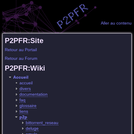
Aller au contenu
P2PFR:Site
Retour au Portail
Retour au Forum
P2PFR:Wiki
Accueil
accueil
divers
documentation
faq
glossaire
liens
p2p
bittorrent_reseau
deluge