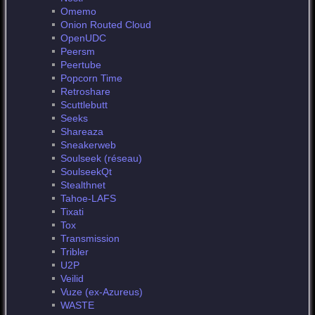
Omemo
Onion Routed Cloud
OpenUDC
Peersm
Peertube
Popcorn Time
Retroshare
Scuttlebutt
Seeks
Shareaza
Sneakerweb
Soulseek (réseau)
SoulseekQt
Stealthnet
Tahoe-LAFS
Tixati
Tox
Transmission
Tribler
U2P
Veilid
Vuze (ex-Azureus)
WASTE