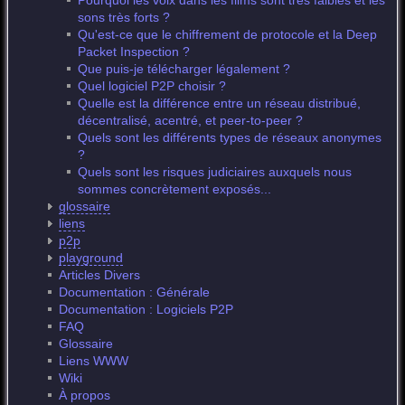
Pourquoi les voix dans les films sont très faibles et les
sons très forts ?
Qu'est-ce que le chiffrement de protocole et la Deep
Packet Inspection ?
Que puis-je télécharger légalement ?
Quel logiciel P2P choisir ?
Quelle est la différence entre un réseau distribué,
décentralisé, acentré, et peer-to-peer ?
Quels sont les différents types de réseaux anonymes
?
Quels sont les risques judiciaires auxquels nous
sommes concrètement exposés...
glossaire
liens
p2p
playground
Articles Divers
Documentation : Générale
Documentation : Logiciels P2P
FAQ
Glossaire
Liens WWW
Wiki
À propos