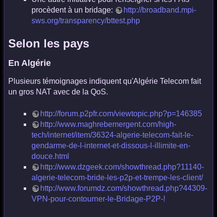
procèdent à un bridage:
http://broadband.mpi-
sws.org/transparency/bttest.php
Selon les pays
En Algérie
Plusieurs témoignages indiquent qu'Algérie Telecom fait
un gros NAT avec de la QoS.
http://forum.p2pfr.com/viewtopic.php?p=146385
http://www.maghrebemergent.com/high-
tech/internet/item/36324-algerie-telecom-fait-le-
gendarme-de-l-internet-et-dissous-l-illimite-en-
douce.html
http://www.dzgeek.com/showthread.php?11140-
algerie-telecom-bride-les-p2p-et-trempe-les-client/
http://www.forumdz.com/showthread.php?44309-
VPN-pour-contourner-le-Bridage-P2P-!