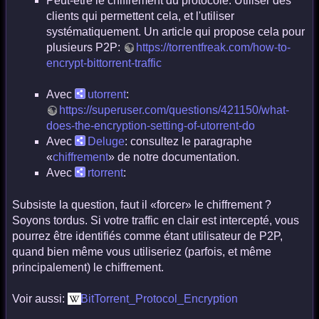
Peut-être le chiffrement du protocole. Utiliser des
clients qui permettent cela, et l'utiliser
systématiquement. Un article qui propose cela pour
plusieurs P2P:
https://torrentfreak.com/how-to-
encrypt-bittorrent-traffic
Avec
utorrent
:
https://superuser.com/questions/421150/what-
does-the-encryption-setting-of-utorrent-do
Avec
Deluge
: consultez le paragraphe
«
chiffrement
» de notre documentation.
Avec
rtorrent
:
Subsiste la question, faut il «forcer» le chiffrement ?
Soyons tordus. Si votre traffic en clair est intercepté, vous
pourrez être identifiés comme étant utilisateur de P2P,
quand bien même vous utiliseriez (parfois, et même
principalement) le chiffrement.
Voir aussi:
BitTorrent_Protocol_Encryption