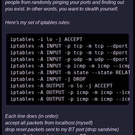
people from randomly pinging your ports and finding out
you exist. In other words, you want to stealth yourself.
Here's my set of iptables rules:
iptables -i lo -j ACCEPT

iptables -A INPUT -p tcp -m tcp --dport 4
iptables -A INPUT -p tcp -m tcp --dport 46
iptables -A INPUT -p udp -m udp --dport 27
iptables -A INPUT -p icmp -m icmp --icmp-t
iptables -A INPUT -m state --state RELATED
iptables -A INPUT -j DROP

iptables -A OUTPUT -o lo -j ACCEPT

iptables -A OUTPUT -p icmp -m icmp --icmp-
iptables -A OUTPUT -p icmp -m icmp --icmp
Each line does (in order):
accept all packets from localhost (myself)
drop reset packets sent to my BT port (drop sandvine)