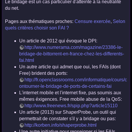
Le bridage est un cas particulier d'atteinte à la neutralité
du net.
Pages aux thématiques proches:
Censure exercée
,
Selon
quels critères choisir son FAI ?
Un article de 2012 qui évoque le DPI:
http://www.numerama.com/magazine/23386-le-
bridage-de-bittorrent-en-france-chez-les-differents-
fai.html
Un autre article qui admet que oui, les FAIs (dont
Free) brident des ports:
http://fr.openclassrooms.com/informatique/cours/c
ontourner-le-bridage-de-ports-de-certains-fai
L'internet mobile et l'internet fixe, pas soumis aux
mêmes éxigences. Free mobile abuse de la QoS:
http://www.freenews.fr/spip.php?article15110
Un article (2013) sur ShaperProbe, un outil qui
permettrait de constater s'il y a bridage ou pas:
http://korben.info/shaperprobe.html
Une autre initiative pour renseigner si les FAIs