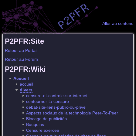
Aller au contenu
P2PFR:Site
Retour au Portail
Retour au Forum
P2PFR:Wiki
Accueil
accueil
divers
censure-et-controle-sur-internet
contourner-la-censure
debat-site-liens-public-ou-prive
Aspects sociaux de la technologie Peer-To-Peer
Blocage de publicités
Bouquins
Censure exercée