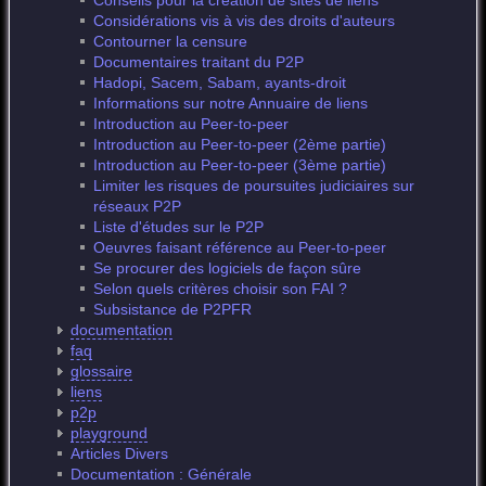
Conseils pour la création de sites de liens
Considérations vis à vis des droits d'auteurs
Contourner la censure
Documentaires traitant du P2P
Hadopi, Sacem, Sabam, ayants-droit
Informations sur notre Annuaire de liens
Introduction au Peer-to-peer
Introduction au Peer-to-peer (2ème partie)
Introduction au Peer-to-peer (3ème partie)
Limiter les risques de poursuites judiciaires sur
réseaux P2P
Liste d'études sur le P2P
Oeuvres faisant référence au Peer-to-peer
Se procurer des logiciels de façon sûre
Selon quels critères choisir son FAI ?
Subsistance de P2PFR
documentation
faq
glossaire
liens
p2p
playground
Articles Divers
Documentation : Générale