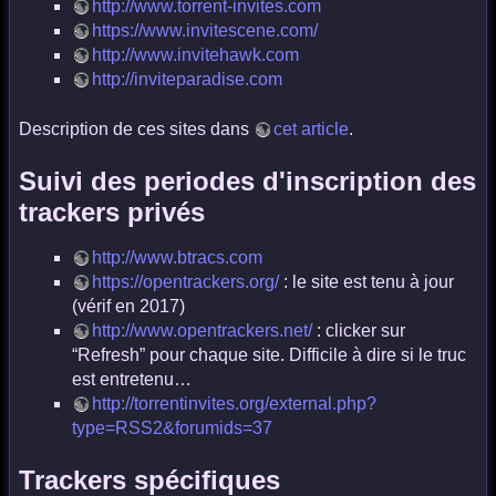
http://www.torrent-invites.com
https://www.invitescene.com/
http://www.invitehawk.com
http://inviteparadise.com
Description de ces sites dans
cet article
.
Suivi des periodes d'inscription des
trackers privés
http://www.btracs.com
https://opentrackers.org/
: le site est tenu à jour
(vérif en 2017)
http://www.opentrackers.net/
: clicker sur
“Refresh” pour chaque site. Difficile à dire si le truc
est entretenu…
http://torrentinvites.org/external.php?
type=RSS2&forumids=37
Trackers spécifiques