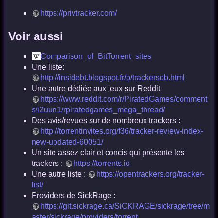
https://privtracker.com/
Voir aussi
Comparison_of_BitTorrent_sites
Une liste:
http://insidebt.blogspot.fr/p/trackersdb.html
Une autre dédiée aux jeux sur Reddit :
https://www.reddit.com/r/PiratedGames/comment
s/i2uun1/rpiratedgames_mega_thread/
Des avis/revues sur de nombreux trackers :
http://torrentinvites.org/f36/tracker-review-index-
new-updated-60051/
Un site assez clair et concis qui présente les
trackers :
https://torrents.io
Une autre liste :
https://opentrackers.org/tracker-
list/
Providers de SickRage :
https://git.sickrage.ca/SiCKRAGE/sickrage/tree/m
aster/sickrage/providers/torrent