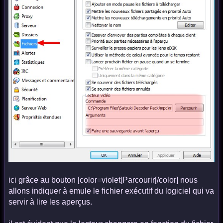
ici grâce au bouton [color=violet]Parcourir[/color] nous
allons indiquer à emule le fichier exécutif du logiciel qui va
servir à lire les aperçus.