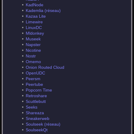
KadNode
Kademlia (réseau)
Kazaa Lite
Limewire
LinuxDC
Mldonkey
Museek
Napster
Nicotine
Nostr
Omemo
Onion Routed Cloud
OpenUDC
Peersm
Peertube
Popcorn Time
Retroshare
Scuttlebutt
Seeks
Shareaza
Sneakerweb
Soulseek (réseau)
SoulseekQt