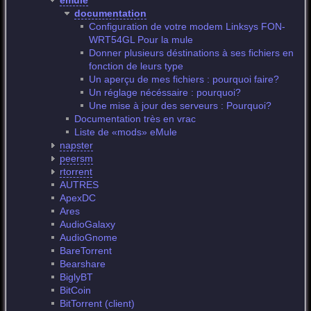
emule
documentation
Configuration de votre modem Linksys FON-
WRT54GL Pour la mule
Donner plusieurs déstinations à ses fichiers en
fonction de leurs type
Un aperçu de mes fichiers : pourquoi faire?
Un réglage nécéssaire : pourquoi?
Une mise à jour des serveurs : Pourquoi?
Documentation très en vrac
Liste de «mods» eMule
napster
peersm
rtorrent
AUTRES
ApexDC
Ares
AudioGalaxy
AudioGnome
BareTorrent
Bearshare
BiglyBT
BitCoin
BitTorrent (client)