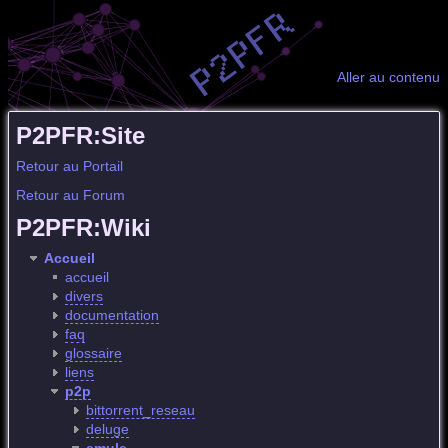
Aller au contenu
P2PFR:Site
Retour au Portail
Retour au Forum
P2PFR:Wiki
Accueil
accueil
divers
documentation
faq
glossaire
liens
p2p
bittorrent_reseau
deluge