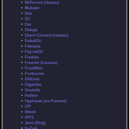
BitTorrent (réseau)
Blubster
Bob
DC
Dat
Deluge
Direct Connect (réseau)
EsikaltDc
Filetopia
FlyLinkDC
Freelan
Freenet (Locutus)
FrostWire
Furthurnet
GNUnet
Gigatribe
Gnutella
Hotline
Hyphanet (ex-Freenet)
I2P
IMesh
IPFS
Jami (Ring)
KaZaA