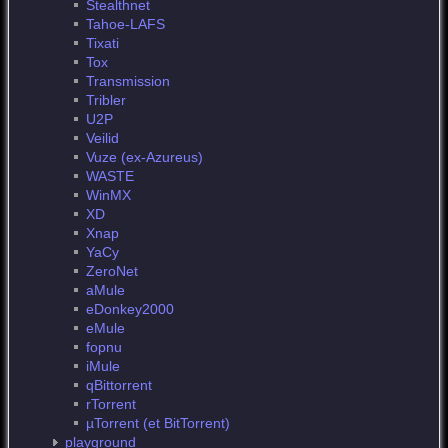
Stealthnet
Tahoe-LAFS
Tixati
Tox
Transmission
Tribler
U2P
Veilid
Vuze (ex-Azureus)
WASTE
WinMX
XD
Xnap
YaCy
ZeroNet
aMule
eDonkey2000
eMule
fopnu
iMule
qBittorrent
rTorrent
µTorrent (et BitTorrent)
playground