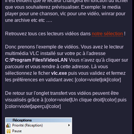
il est évident que le lecteur changera en fonction du fichier
que vous souhaiterez prévisualiser. Exemple: le media
player pour une chanson, vlc pour une vidéo, winrar pour
une archive etc etc ….
Retrouvez tous ces lecteurs vidéos dans
notre sélection
!
Donc prenons l'exemple de vidéos. Vous avez le lecteur
multimédia VLC installé sur votre pc à l'adresse
C:\Program Files\VideoLAN
Vous n'avez qu'à cliquer sur
parcourir et vous rendre à cette adresse. Là vous
sélectionnez le ficher
vlc.exe
puis vous validez et fermez
les préférences en validant avec [color=violet]ok[/color]
De retour sur l'onglet transfert vos vidéos peuvent être
visualisés grâce à [color=violet]Un clique droit[/color] puis
[color=violet]aperçu[/color]