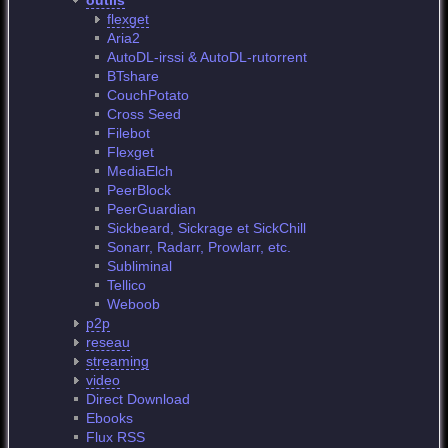
outils
flexget
Aria2
AutoDL-irssi & AutoDL-rutorrent
BTshare
CouchPotato
Cross Seed
Filebot
Flexget
MediaElch
PeerBlock
PeerGuardian
Sickbeard, Sickrage et SickChill
Sonarr, Radarr, Prowlarr, etc.
Subliminal
Tellico
Weboob
p2p
reseau
streaming
video
Direct Download
Ebooks
Flux RSS