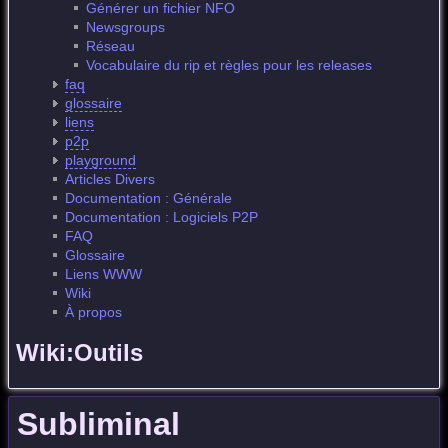
Générer un fichier NFO
Newsgroups
Réseau
Vocabulaire du rip et règles pour les releases
faq
glossaire
liens
p2p
playground
Articles Divers
Documentation : Générale
Documentation : Logiciels P2P
FAQ
Glossaire
Liens WWW
Wiki
À propos
Wiki:Outils
Subliminal