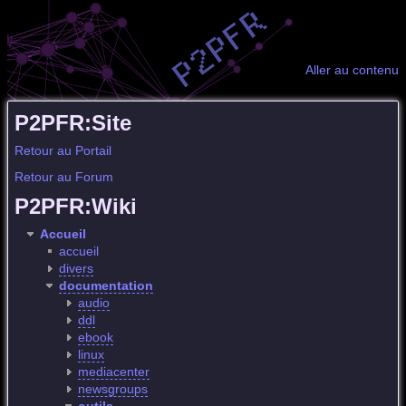
Aller au contenu
P2PFR:Site
Retour au Portail
Retour au Forum
P2PFR:Wiki
Accueil
accueil
divers
documentation
audio
ddl
ebook
linux
mediacenter
newsgroups