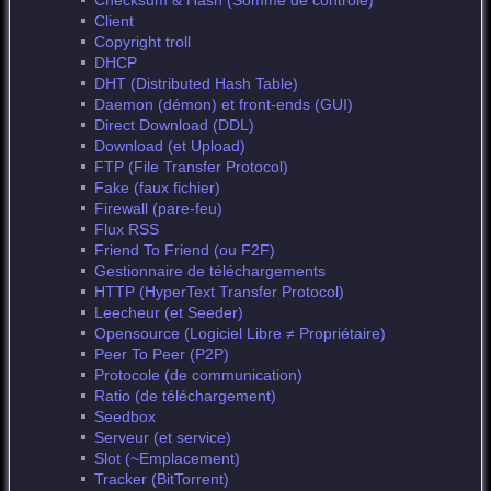
Checksum & Hash (Somme de contrôle)
Client
Copyright troll
DHCP
DHT (Distributed Hash Table)
Daemon (démon) et front-ends (GUI)
Direct Download (DDL)
Download (et Upload)
FTP (File Transfer Protocol)
Fake (faux fichier)
Firewall (pare-feu)
Flux RSS
Friend To Friend (ou F2F)
Gestionnaire de téléchargements
HTTP (HyperText Transfer Protocol)
Leecheur (et Seeder)
Opensource (Logiciel Libre ≠ Propriétaire)
Peer To Peer (P2P)
Protocole (de communication)
Ratio (de téléchargement)
Seedbox
Serveur (et service)
Slot (~Emplacement)
Tracker (BitTorrent)