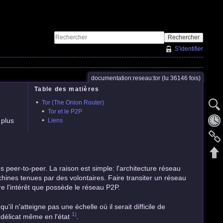
Rechercher
S'identifier
documentation:reseau:tor (lu 36146 fois)
Table des matières
Tor (The Onion Router)
Tor et le P2P
 plus
Liens
s peer-to-peer. La raison est simple: l'architecture réseau
hines tenues par des volontaires. Faire transiter un réseau
re l'intérêt que possède le réseau P2P.
il n'atteigne pas une échelle où il serait difficile de
1)
 délicat même en l'état
.