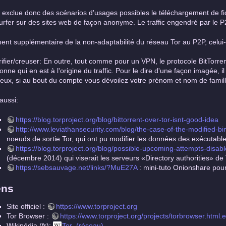
 exclue donc des scénarios d'usages possibles le téléchargement de fichi
urfer sur des sites web de façon anonyme. Le traffic engendré par le P2
ent supplémentaire de la non-adaptabilité du réseau Tor au P2P, celui-c
rifier/creuser: En outre, tout comme pour un VPN, le protocole BitTorren
onne qui en est à l'origine du traffic. Pour le dire d'une façon imagée, 
ueux, si au bout du compte vous dévoilez votre prénom et nom de famil
 aussi:
https://blog.torproject.org/blog/bittorrent-over-tor-isnt-good-idea
http://www.leviathansecurity.com/blog/the-case-of-the-modified-bi
noeuds de sortie Tor, qui ont pu modifier les données des exécutable
https://blog.torproject.org/blog/possible-upcoming-attempts-disab
(décembre 2014) qui viserait les serveurs «Directory authorities» de 
https://sebsauvage.net/links/?MuE27A
: mini-tuto Onionshare pour
ens
Site officiel :
https://www.torproject.org
Tor Browser :
https://www.torproject.org/projects/torbrowser.html.
Wikipédia (fr):
Tor_(réseau)