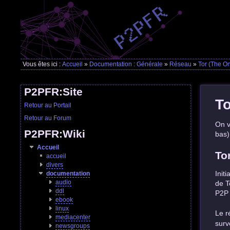
Vous êtes ici :
Accueil
»
Documentation : Générale
»
Réseau
»
Tor (The O
P2PFR:Site
To
Retour au Portail
Retour au Forum
On v
P2PFR:Wiki
bas)
Accueil
To
accueil
divers
Init
documentation
audio
de T
ddl
P2P 
ebook
linux
Le r
mediacenter
surv
newsgroups