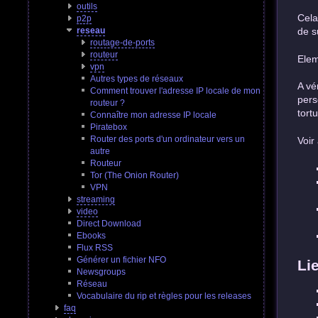
outils
Cela
p2p
reseau
de s
routage-de-ports
routeur
Elem
vpn
Autres types de réseaux
A vé
Comment trouver l'adresse IP locale de mon
pers
routeur ?
tort
Connaître mon adresse IP locale
Piratebox
Router des ports d'un ordinateur vers un
Voir
autre
Routeur
Tor (The Onion Router)
VPN
streaming
video
Direct Download
Ebooks
Flux RSS
Générer un fichier NFO
Li
Newsgroups
Réseau
Vocabulaire du rip et règles pour les releases
faq