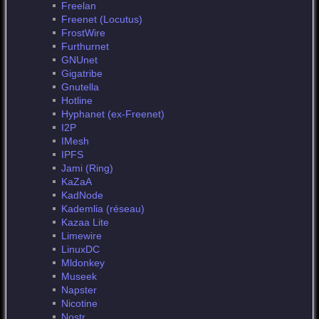
Freelan
Freenet (Locutus)
FrostWire
Furthurnet
GNUnet
Gigatribe
Gnutella
Hotline
Hyphanet (ex-Freenet)
I2P
IMesh
IPFS
Jami (Ring)
KaZaA
KadNode
Kademlia (réseau)
Kazaa Lite
Limewire
LinuxDC
Mldonkey
Museek
Napster
Nicotine
Nostr