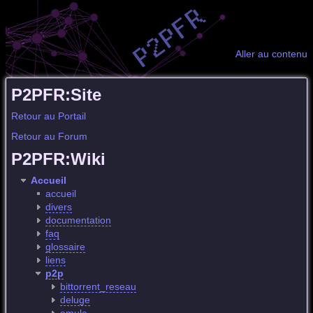
Aller au contenu
P2PFR:Site
Retour au Portail
Retour au Forum
P2PFR:Wiki
Accueil
accueil
divers
documentation
faq
glossaire
liens
p2p
bittorrent_reseau
deluge