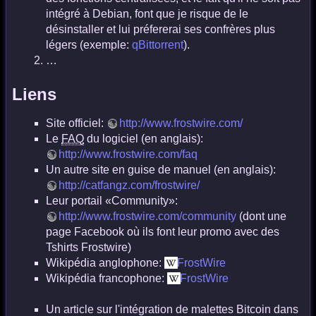
intégré à Debian, font que je risque de le
désinstaller et lui préfererai ses confrères plus
légers (exemple:
qBittorrent
).
…
Liens
Site officiel:
http://www.frostwire.com/
Le
FAQ
du logiciel (en anglais):
http://www.frostwire.com/faq
Un autre site en guise de manuel (en anglais):
http://catfangz.com/frostwire/
Leur portail «Community»:
http://www.frostwire.com/community
(dont une
page Facebook où ils font leur promo avec des
Tshirts Frostwire)
Wikipédia anglophone:
FrostWire
Wikipédia francophone:
FrostWire
Un article sur l'intégration de malettes Bitcoin dans