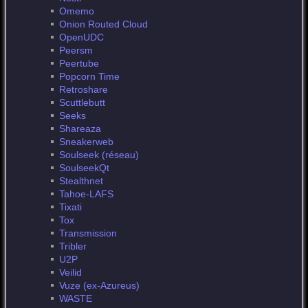
Omemo
Onion Routed Cloud
OpenUDC
Peersm
Peertube
Popcorn Time
Retroshare
Scuttlebutt
Seeks
Shareaza
Sneakerweb
Soulseek (réseau)
SoulseekQt
Stealthnet
Tahoe-LAFS
Tixati
Tox
Transmission
Tribler
U2P
Veilid
Vuze (ex-Azureus)
WASTE