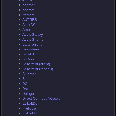
emule
napster
peersm
rtorrent
AUTRES
ApexDC
Ares
AudioGalaxy
AudioGnome
BareTorrent
Bearshare
BiglyBT
BitCoin
BitTorrent (client)
BitTorrent (réseau)
Blubster
Bob
DC
Dat
Deluge
Direct Connect (réseau)
EsikaltDc
Filetopia
FlyLinkDC