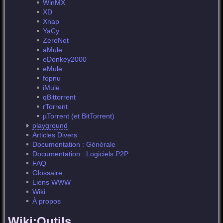
WinMX
XD
Xnap
YaCy
ZeroNet
aMule
eDonkey2000
eMule
fopnu
iMule
qBittorrent
rTorrent
µTorrent (et BitTorrent)
playground
Articles Divers
Documentation : Générale
Documentation : Logiciels P2P
FAQ
Glossaire
Liens WWW
Wiki
À propos
Wiki:Outils