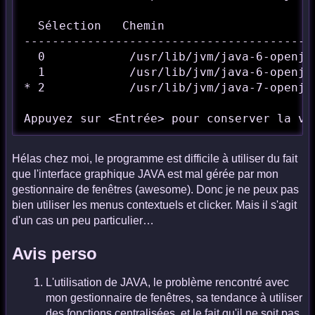
  Sélection   Chemin                     
------------------------------------------
  0            /usr/lib/jvm/java-6-openjd
  1            /usr/lib/jvm/java-6-openjd
* 2            /usr/lib/jvm/java-7-openjd
Appuyez sur <Entrée> pour conserver la va
Hélas chez moi, le programme est difficile à utiliser du fait
que l'interface graphique JAVA est mal gérée par mon
gestionnaire de fenêtres (awesome). Donc je ne peux pas
bien utiliser les menus contextuels et clicker. Mais il s'agit
d'un cas un peu particulier…
Avis perso
L'utilisation de JAVA, le problème rencontré avec
mon gestionnaire de fenêtres, sa tendance à utiliser
des fonctions centralisées, et le fait qu'il ne soit pas