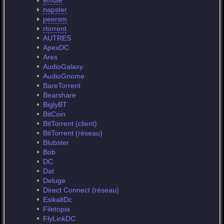
emule
napster
peersm
rtorrent
AUTRES
ApexDC
Ares
AudioGalaxy
AudioGnome
BareTorrent
Bearshare
BiglyBT
BitCoin
BitTorrent (client)
BitTorrent (réseau)
Blubster
Bob
DC
Dat
Deluge
Direct Connect (réseau)
EsikaltDc
Filetopia
FlyLinkDC