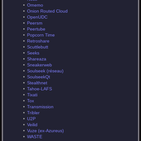
Omemo
Onion Routed Cloud
OpenUDC
Peersm
Peertube
Popcorn Time
Retroshare
Scuttlebutt
Seeks
Shareaza
Sneakerweb
Soulseek (réseau)
SoulseekQt
Stealthnet
Tahoe-LAFS
Tixati
Tox
Transmission
Tribler
U2P
Veilid
Vuze (ex-Azureus)
WASTE