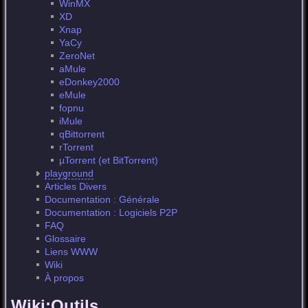
WinMX
XD
Xnap
YaCy
ZeroNet
aMule
eDonkey2000
eMule
fopnu
iMule
qBittorrent
rTorrent
µTorrent (et BitTorrent)
playground
Articles Divers
Documentation : Générale
Documentation : Logiciels P2P
FAQ
Glossaire
Liens WWW
Wiki
À propos
Wiki:Outils