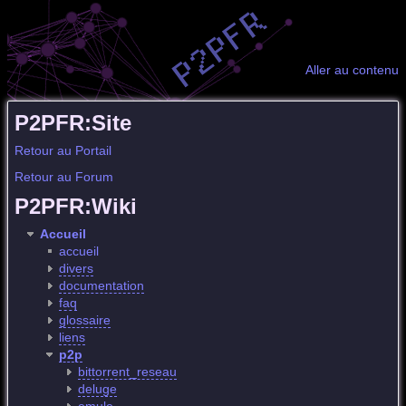
Aller au contenu
P2PFR:Site
Retour au Portail
Retour au Forum
P2PFR:Wiki
Accueil
accueil
divers
documentation
faq
glossaire
liens
p2p
bittorrent_reseau
deluge