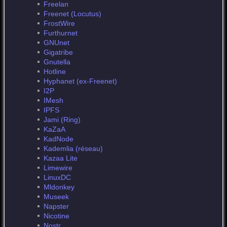
Freelan
Freenet (Locutus)
FrostWire
Furthurnet
GNUnet
Gigatribe
Gnutella
Hotline
Hyphanet (ex-Freenet)
I2P
IMesh
IPFS
Jami (Ring)
KaZaA
KadNode
Kademlia (réseau)
Kazaa Lite
Limewire
LinuxDC
Mldonkey
Museek
Napster
Nicotine
Nostr