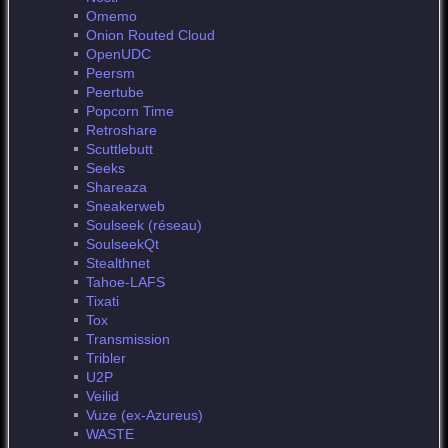
Omemo
Onion Routed Cloud
OpenUDC
Peersm
Peertube
Popcorn Time
Retroshare
Scuttlebutt
Seeks
Shareaza
Sneakerweb
Soulseek (réseau)
SoulseekQt
Stealthnet
Tahoe-LAFS
Tixati
Tox
Transmission
Tribler
U2P
Veilid
Vuze (ex-Azureus)
WASTE