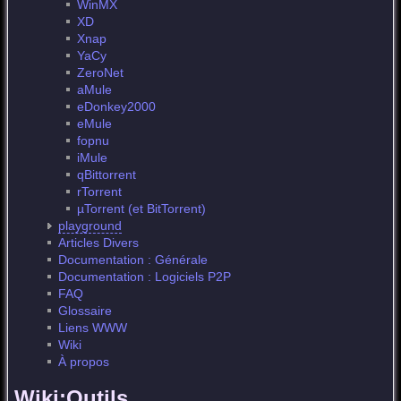
WinMX
XD
Xnap
YaCy
ZeroNet
aMule
eDonkey2000
eMule
fopnu
iMule
qBittorrent
rTorrent
µTorrent (et BitTorrent)
playground
Articles Divers
Documentation : Générale
Documentation : Logiciels P2P
FAQ
Glossaire
Liens WWW
Wiki
À propos
Wiki:Outils