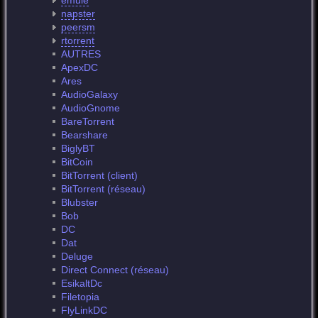
emule
napster
peersm
rtorrent
AUTRES
ApexDC
Ares
AudioGalaxy
AudioGnome
BareTorrent
Bearshare
BiglyBT
BitCoin
BitTorrent (client)
BitTorrent (réseau)
Blubster
Bob
DC
Dat
Deluge
Direct Connect (réseau)
EsikaltDc
Filetopia
FlyLinkDC