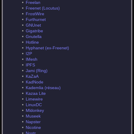
Freelan
Freenet (Locutus)
FrostWire
Furthurnet
GNUnet
Gigatribe
Gnutella
Hotline
Hyphanet (ex-Freenet)
I2P
IMesh
IPFS
Jami (Ring)
KaZaA
KadNode
Kademlia (réseau)
Kazaa Lite
Limewire
LinuxDC
Mldonkey
Museek
Napster
Nicotine
Nostr