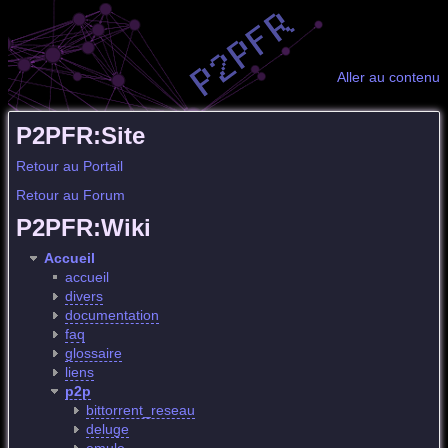
Aller au contenu
P2PFR:Site
Retour au Portail
Retour au Forum
P2PFR:Wiki
Accueil
accueil
divers
documentation
faq
glossaire
liens
p2p
bittorrent_reseau
deluge