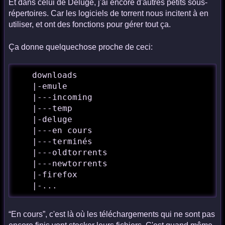
Et dans celui de Deluge, j'ai encore d'autres petits sous-
répertoires. Car les logiciels de torrent nous incitent à en
utiliser, et ont des fonctions pour gérer tout ça.
Ça donne quelquechose proche de ceci:
   downloads

   |-emule

   |---incoming

   |---temp

   |-deluge

   |---en cours

   |---terminés

   |---oldtorrents

   |---newtorrents

   |-firefox

   |-...
“En cours”, c'est là où les téléchargements qui ne sont pas