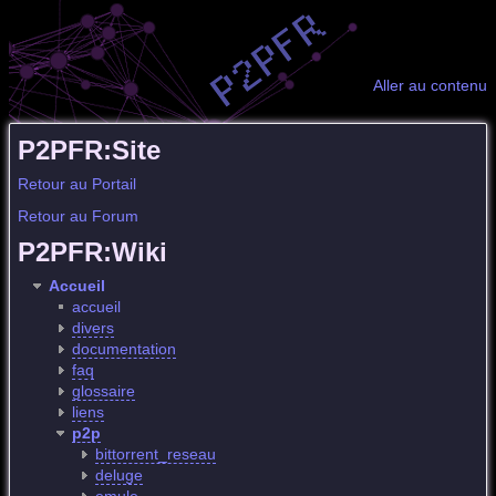
Aller au contenu
P2PFR:Site
Retour au Portail
Retour au Forum
P2PFR:Wiki
Accueil
accueil
divers
documentation
faq
glossaire
liens
p2p
bittorrent_reseau
deluge