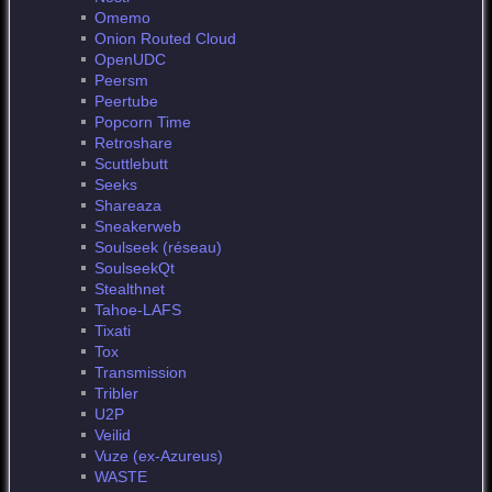
Omemo
Onion Routed Cloud
OpenUDC
Peersm
Peertube
Popcorn Time
Retroshare
Scuttlebutt
Seeks
Shareaza
Sneakerweb
Soulseek (réseau)
SoulseekQt
Stealthnet
Tahoe-LAFS
Tixati
Tox
Transmission
Tribler
U2P
Veilid
Vuze (ex-Azureus)
WASTE