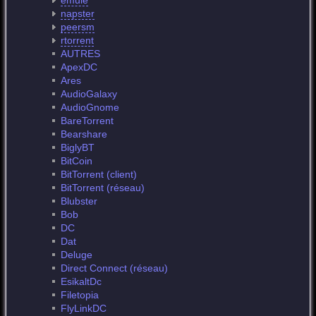
emule
napster
peersm
rtorrent
AUTRES
ApexDC
Ares
AudioGalaxy
AudioGnome
BareTorrent
Bearshare
BiglyBT
BitCoin
BitTorrent (client)
BitTorrent (réseau)
Blubster
Bob
DC
Dat
Deluge
Direct Connect (réseau)
EsikaltDc
Filetopia
FlyLinkDC