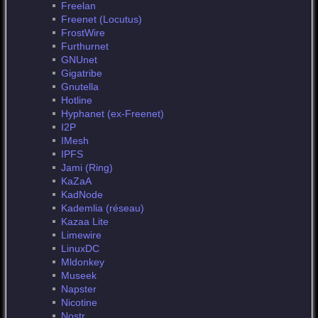
Freelan
Freenet (Locutus)
FrostWire
Furthurnet
GNUnet
Gigatribe
Gnutella
Hotline
Hyphanet (ex-Freenet)
I2P
IMesh
IPFS
Jami (Ring)
KaZaA
KadNode
Kademlia (réseau)
Kazaa Lite
Limewire
LinuxDC
Mldonkey
Museek
Napster
Nicotine
Nostr