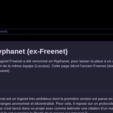
enet)
phanet (ex-Freenet)
ogiciel Freenet a été renommé en Hyphanet, pour laisser la place à un 
et de la même équipe (Locutus). Cette page décrit l'ancien Freenet (do
anet).
net est un logiciel très ambitieux dont la première version est parue 
hanges anonymisé et décentralisé. Pour cela, il repose sur un protocole
ur s'est lancé dans ce projet avec comme leitmotiv une citation d'un 
d ils ont supprimé la liberté de la presse sur Internet ?».