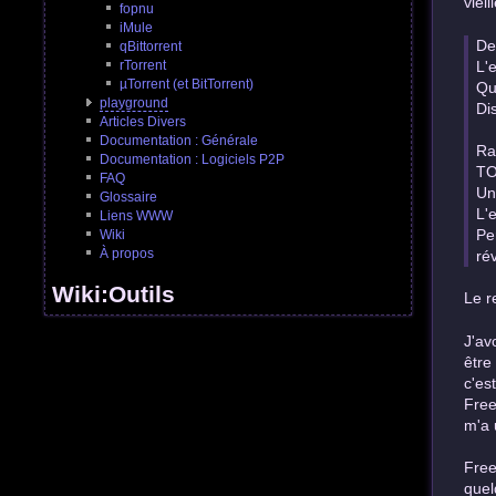
viei
fopnu
iMule
De
qBittorrent
L'e
rTorrent
µTorrent (et BitTorrent)
Que
playground
Dis
Articles Divers
Documentation : Générale
Ra
Documentation : Logiciels P2P
TO
FAQ
Un 
Glossaire
L'
Liens WWW
Pe
Wiki
À propos
rév
Wiki:Outils
Le r
J'av
être
c'es
Free
m'a 
Free
quel