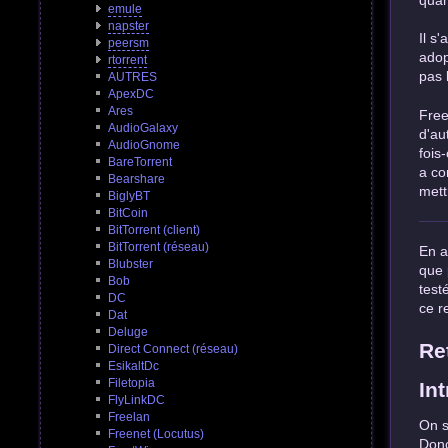
emule
napster
Il s
peersm
adop
rtorrent
pas l
AUTRES
ApexDC
Ares
Free
AudioGalaxy
d'au
AudioGnome
fois
BareTorrent
a co
Bearshare
mett
BiglyBT
BitCoin
BitTorrent (client)
BitTorrent (réseau)
En a
Blubster
que 
Bob
test
DC
ce r
Dat
Deluge
Re
Direct Connect (réseau)
EsikaltDc
Filetopia
In
FlyLinkDC
Freelan
On s
Freenet (Locutus)
Donc