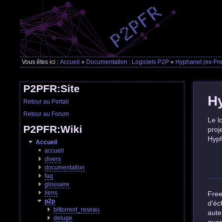
Vous êtes ici :
Accueil
»
Documentation : Logiciels P2P
»
Hyphanet (ex-Fre
P2PFR:Site
Hy
Retour au Portail
Retour au Forum
Le l
P2PFR:Wiki
proj
Hyph
Accueil
accueil
divers
documentation
faq
glossaire
liens
Free
p2p
d'éc
bittorrent_reseau
aute
deluge
quan