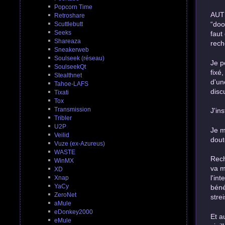
Popcorn Time
AUTR
Retroshare
“doo
Scuttlebutt
Seeks
faut
Shareaza
rech
Sneakerweb
Soulseek (réseau)
Je p
SoulseekQt
fixé
Stealthnet
d'un
Tahoe-LAFS
disc
Tixati
Tox
Transmission
J'in
Tribler
U2P
Je m
Veilid
dout
Vuze (ex-Azureus)
WASTE
Rech
WinMX
va m
XD
l'in
Xnap
YaCy
béné
ZeroNet
stre
aMule
eDonkey2000
Et a
eMule