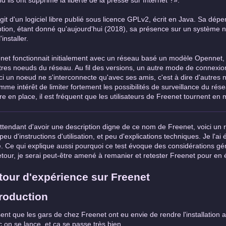
'agit d'un logiciel libre publié sous licence GPLv2, écrit en Java. Sa dé
tion, étant donné qu'aujourd'hui (2018), sa présence sur un système n'a 
'installer.
net fonctionnait initialement avec un réseau basé un modèle Opennet, c'
tres noeuds du réseau. Au fil des versions, un autre mode de connexion
-ci un noeud ne s'interconnecte qu'avec ses amis, c'est à dire d'autres
mme intérêt de limiter fortement les possibilités de surveillance du r
re en place, il est fréquent que les utilisateurs de Freenet tournent e
ttendant d'avoir une description digne de ce nom de Freenet, voici un r
peu d'instructions d'utilisation, et peu d'explications techniques. Je l'ai
é. Ce qui explique aussi pourquoi ce test évoque des considérations gén
etour, je serai peut-être amené à remanier et retester Freenet pour en é
tour d'expérience sur Freenet
troduction
ent que les gars de chez Freenet ont eu envie de rendre l'installation 
 on se lance, et ça se passe très bien.