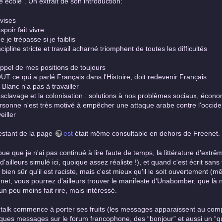
lle école”. Un extrait de son introduction:
vises
spoir fait vivre
 je trépasse si je faiblis
cipline stricte et travail acharné triomphent de toutes les difficultés
ppel de mes positions de toujours
UT ce qui a parlé Français dans l'Histoire, doit redevenir Français
Blanc n'a pas à travailler
esclavage et la colonisation : solutions à nos problèmes sociaux, écono
rsonne n'est très motivé à empêcher une attaque arabe contre l'occident,
eiller
estant de la page
est
était même consultable en dehors de Freenet.
oue que je n'ai pas continué à lire faute de temps, la littérature d'extrêm
 d'ailleurs simulé ici, quoique assez réaliste !), et quand c'est écrit san
t bien sûr qu'il est raciste, mais c'est mieux qu'il le soit ouvertement
net, vous pourrez d'ailleurs trouver le manifeste d'Unabomber, que là no
un peu moins fait rire, mais intéressé.
talk commence à porter ses fruits (les messages apparaissent au compte
ques messages sur le forum francophone, des “bonjour” et aussi un “qu