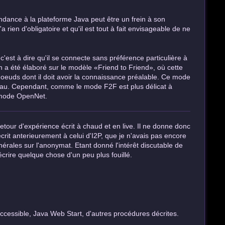
pendance à la plateforme Java peut être un frein à son
rien d'obligatoire et qu'il est tout à fait envisageable de ne
est à dire qu'il se connecte sans préférence particulière à
 a été élaboré sur le modèle «Friend to Friend», où cette
 noeuds dont il doit avoir la connaissance préalable. Ce mode
éseau. Cependant, comme le mode F2F est plus délicat à
n mode OpenNet.
etour d'expérience écrit à chaud et en live. Il ne donne donc
 écrit anterieurement à celui d'I2P, que je n'avais pas encore
érales sur l'anonymat. Etant donné l'intérêt discutable de
crire quelque chose d'un peu plus fouillé.
accessible, Java Web Start, d'autres procédures décrites.