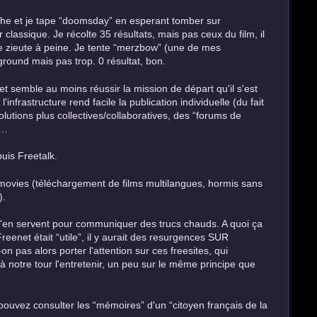
e et je tape “doomsday” en esperant tomber sur
classique. Je récolte 35 résultats, mais pas ceux du film, il
uoi je zieute à peine. Je tente “merzbow” (une de mes
rground mais pas trop. 0 résultat, bon.
 semble au moins réussir la mission de départ qu'il s'est
'infrastructure rend facile la publication individuelle (du fait
tions plus collectives/collaboratives, des “forums de
e…
uis Freetalk.
movies (téléchargement de films multilangues, hormis sans
).
i s'en servent pour communiquer des trucs chauds. A quoi ça
eenet était “utile”, il y aurait des resurgences SUR
on pas alors porter l'attention sur ces freesites, qui
 à notre tour l'entretenir, un peu sur le même principe que
pouvez consulter les “mémoires” d'un “citoyen français de la