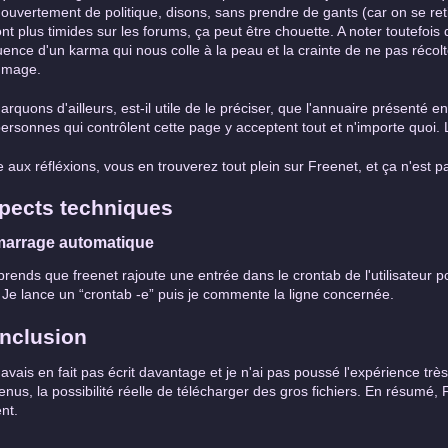
 ouvertement de politique, disons, sans prendre de gants (car on se ret
ont plus timides sur les forums, ça peut être chouette. A noter toutefois
fluence d'un karma qui nous colle à la peau et la crainte de ne pas récol
mage.
rquons d'ailleurs, est-il utile de le préciser, que l'annuaire présenté e
personnes qui contrôlent cette page y acceptent tout et n'importe quoi. 
e aux réfléxions, vous en trouverez tout plein sur Freenet, et ça n'est pas
pects techniques
arrage automatique
prends que freenet rajoute une entrée dans le crontab de l'utilisateur
 Je lance un “crontab -e” puis je commente la ligne concernée.
nclusion
'avais en fait pas écrit davantage et je n'ai pas poussé l'expérience très
enus, la possibilité réelle de télécharger des gros fichiers. En résumé,
ent.