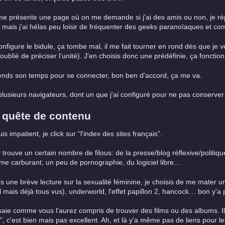
e présente une page où on me demande si j'ai des amis ou non, je ré
, mais j'ai hélas peu loisir de fréquenter des geeks paranoïaques et co
onfigure le bidule, ça tombe mal, il me fait tourner en rond dès que je
 oublié de préciser l'unité). J'en choisis donc une prédéfinie, ça fonction
rends son temps pour se connecter, bon ben d'accord, ça me va.
 plusieurs navigateurs, dont un que j'ai configuré pour ne pas conserver 
 quête de contenu
is impatient, je click sur “l'index des sites français”.
 trouve un certain nombre de filous: de la presse/blog réflexive/politique
e carburant, un peu de pornographie, du logiciel libre…
s une brève lecture sur la sexualité féminine, je choisis de me mater un
l mais déjà tous vus), underworld, l'effet papillon 2, hancock… bon y'a
saie comme vous l'aurez compris de trouver des films ou des albums. Il s'
s”, c'est bien mais pas excellent. Ah, et là y'a même pas de liens pour le