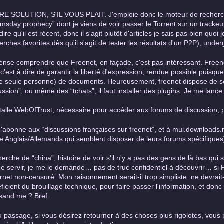
E SOLUTION, S'IL VOUS PLAIT. J'emploie donc le moteur de recherch
msday prophecy” dont je viens de voir passer le Torrent sur un trackeur 
 dire qu'il est récent, donc il s'agit plutôt d'articles je sais pas bien q
erches favorites dès qu'il s'agit de tester les résultats d'un P2P), unde
ense comprendre que Freenet, en façade, c'est pas intéressant. Freenet
, c'est à dire de garantir la liberté d'expression, rendue possible puisque l
e seule personne) de documents. Heureusement, freenet dispose de solu
ussion”, ou même des “tchats”, il faut installer des plugins. Je me lanc
stalle WebOfTrust, nécessaire pour accéder aux forums de discussion, p
'abonne aux “discussions françaises sur freenet”, et à mul.downloads.
e Anglais/Allemands qui semblent disposer de leurs forums spécifiques
erche de “china”, histoire de voir s'il n'y a pas des gens de là bas qu
e servir, je me le demande… pas de truc confidentiel à découvrir… si Fr
ternet non-censuré. Mon raisonnement serait-il trop simpliste: ne devrait-
ficient du brouillage technique, pour faire passer l'information, et donc
isand.me ? Bref.
u passage, si vous désirez retourner à des choses plus rigolotes, vous 