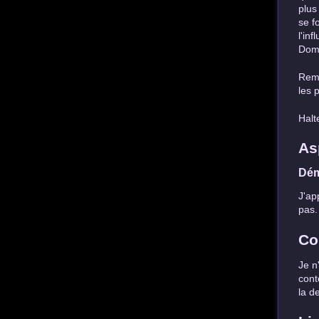
plus
se f
l'in
Dom
Rema
les 
Halt
As
Dém
J'ap
pas.
Co
Je n
cont
la d