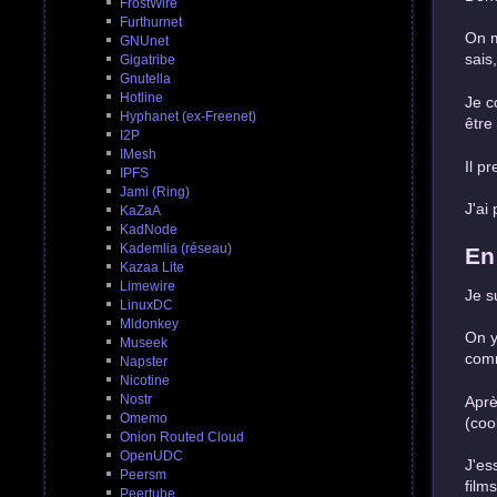
FrostWire
Furthurnet
On m
GNUnet
sais
Gigatribe
Gnutella
Hotline
Je c
Hyphanet (ex-Freenet)
être
I2P
IMesh
Il p
IPFS
Jami (Ring)
J'ai
KaZaA
KadNode
Kademlia (réseau)
En
Kazaa Lite
Limewire
Je su
LinuxDC
Mldonkey
On y
Museek
comm
Napster
Nicotine
Nostr
Aprè
Omemo
(coo
Onion Routed Cloud
OpenUDC
J'es
Peersm
film
Peertube