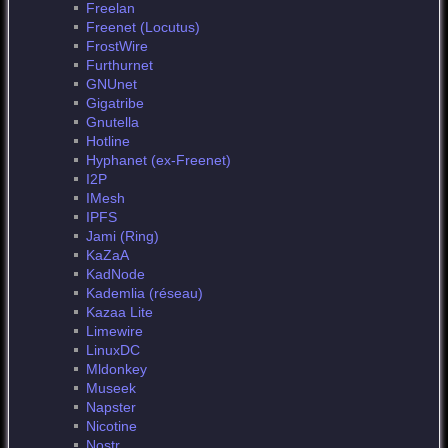
Freelan
Freenet (Locutus)
FrostWire
Furthurnet
GNUnet
Gigatribe
Gnutella
Hotline
Hyphanet (ex-Freenet)
I2P
IMesh
IPFS
Jami (Ring)
KaZaA
KadNode
Kademlia (réseau)
Kazaa Lite
Limewire
LinuxDC
Mldonkey
Museek
Napster
Nicotine
Nostr