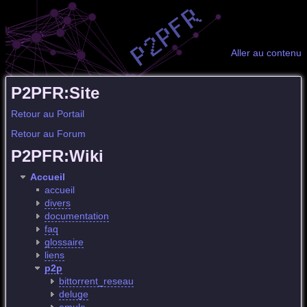
Aller au contenu
P2PFR:Site
Retour au Portail
Retour au Forum
P2PFR:Wiki
Accueil
accueil
divers
documentation
faq
glossaire
liens
p2p
bittorrent_reseau
deluge