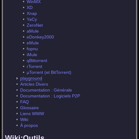
WinMX
XD
Xnap
YaCy
ZeroNet
aMule
eDonkey2000
eMule
fopnu
iMule
qBittorrent
rTorrent
µTorrent (et BitTorrent)
playground
Articles Divers
Documentation : Générale
Documentation : Logiciels P2P
FAQ
Glossaire
Liens WWW
Wiki
À propos
Wiki:Outils