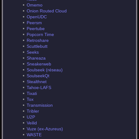
Omemo
Onion Routed Cloud
OpenUDC
Peersm
Peertube
Popcorn Time
Retroshare
Scuttlebutt
Seeks
Shareaza
Sneakerweb
Soulseek (réseau)
SoulseekQt
Stealthnet
Tahoe-LAFS
Tixati
Tox
Transmission
Tribler
U2P
Veilid
Vuze (ex-Azureus)
WASTE