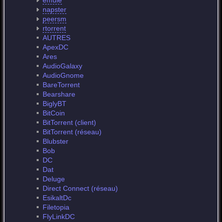
emule
napster
peersm
rtorrent
AUTRES
ApexDC
Ares
AudioGalaxy
AudioGnome
BareTorrent
Bearshare
BiglyBT
BitCoin
BitTorrent (client)
BitTorrent (réseau)
Blubster
Bob
DC
Dat
Deluge
Direct Connect (réseau)
EsikaltDc
Filetopia
FlyLinkDC