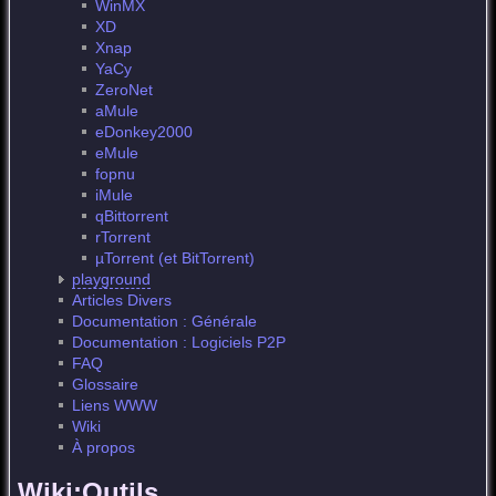
WinMX
XD
Xnap
YaCy
ZeroNet
aMule
eDonkey2000
eMule
fopnu
iMule
qBittorrent
rTorrent
µTorrent (et BitTorrent)
playground
Articles Divers
Documentation : Générale
Documentation : Logiciels P2P
FAQ
Glossaire
Liens WWW
Wiki
À propos
Wiki:Outils