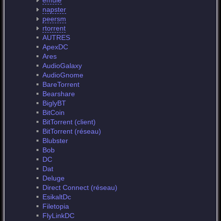
emule
napster
peersm
rtorrent
AUTRES
ApexDC
Ares
AudioGalaxy
AudioGnome
BareTorrent
Bearshare
BiglyBT
BitCoin
BitTorrent (client)
BitTorrent (réseau)
Blubster
Bob
DC
Dat
Deluge
Direct Connect (réseau)
EsikaltDc
Filetopia
FlyLinkDC