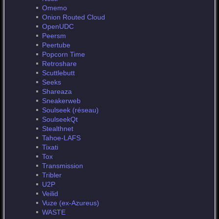
Omemo
Onion Routed Cloud
OpenUDC
Peersm
Peertube
Popcorn Time
Retroshare
Scuttlebutt
Seeks
Shareaza
Sneakerweb
Soulseek (réseau)
SoulseekQt
Stealthnet
Tahoe-LAFS
Tixati
Tox
Transmission
Tribler
U2P
Veilid
Vuze (ex-Azureus)
WASTE