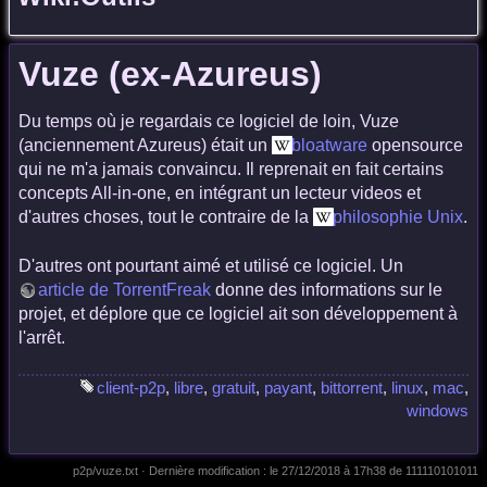
Vuze (ex-Azureus)
Du temps où je regardais ce logiciel de loin, Vuze
(anciennement Azureus) était un
bloatware
opensource
qui ne m'a jamais convaincu. Il reprenait en fait certains
concepts All-in-one, en intégrant un lecteur videos et
d'autres choses, tout le contraire de la
philosophie Unix
.
D'autres ont pourtant aimé et utilisé ce logiciel. Un
article de TorrentFreak
donne des informations sur le
projet, et déplore que ce logiciel ait son développement à
l'arrêt.
client-p2p
,
libre
,
gratuit
,
payant
,
bittorrent
,
linux
,
mac
,
windows
p2p/vuze.txt
· Dernière modification :
le 27/12/2018 à 17h38
de
111110101011