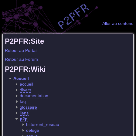
Aller au contenu
P2PFR:Site
Retour au Portail
Retour au Forum
P2PFR:Wiki
Accueil
accueil
divers
documentation
faq
glossaire
liens
p2p
bittorrent_reseau
deluge