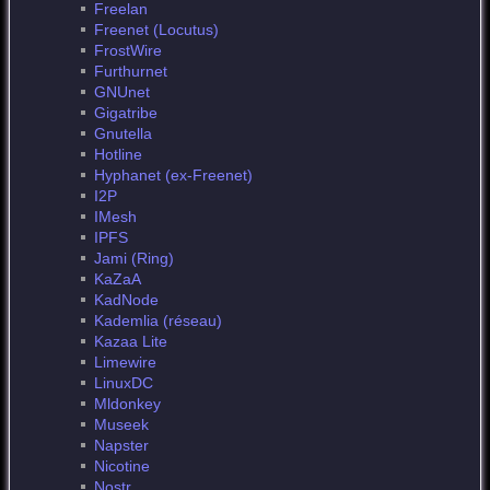
Freelan
Freenet (Locutus)
FrostWire
Furthurnet
GNUnet
Gigatribe
Gnutella
Hotline
Hyphanet (ex-Freenet)
I2P
IMesh
IPFS
Jami (Ring)
KaZaA
KadNode
Kademlia (réseau)
Kazaa Lite
Limewire
LinuxDC
Mldonkey
Museek
Napster
Nicotine
Nostr