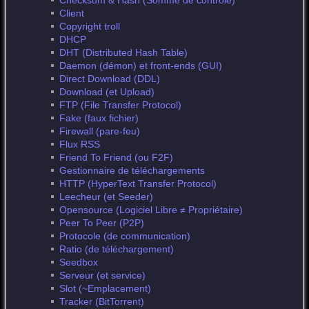
Checksum & Hash (Somme de contrôle)
Client
Copyright troll
DHCP
DHT (Distributed Hash Table)
Daemon (démon) et front-ends (GUI)
Direct Download (DDL)
Download (et Upload)
FTP (File Transfer Protocol)
Fake (faux fichier)
Firewall (pare-feu)
Flux RSS
Friend To Friend (ou F2F)
Gestionnaire de téléchargements
HTTP (HyperText Transfer Protocol)
Leecheur (et Seeder)
Opensource (Logiciel Libre ≠ Propriétaire)
Peer To Peer (P2P)
Protocole (de communication)
Ratio (de téléchargement)
Seedbox
Serveur (et service)
Slot (~Emplacement)
Tracker (BitTorrent)