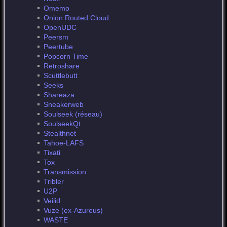
Omemo
Onion Routed Cloud
OpenUDC
Peersm
Peertube
Popcorn Time
Retroshare
Scuttlebutt
Seeks
Shareaza
Sneakerweb
Soulseek (réseau)
SoulseekQt
Stealthnet
Tahoe-LAFS
Tixati
Tox
Transmission
Tribler
U2P
Veilid
Vuze (ex-Azureus)
WASTE