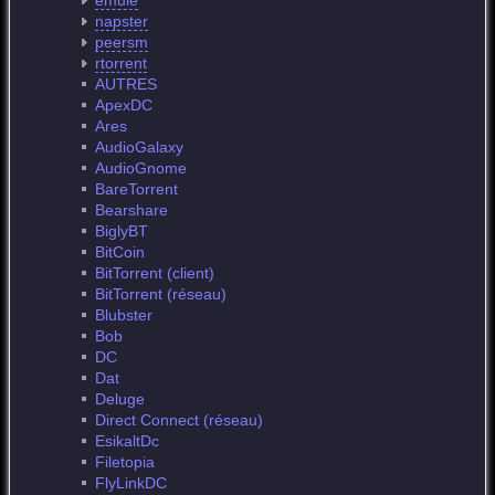
emule
napster
peersm
rtorrent
AUTRES
ApexDC
Ares
AudioGalaxy
AudioGnome
BareTorrent
Bearshare
BiglyBT
BitCoin
BitTorrent (client)
BitTorrent (réseau)
Blubster
Bob
DC
Dat
Deluge
Direct Connect (réseau)
EsikaltDc
Filetopia
FlyLinkDC