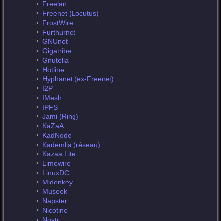
Freelan
Freenet (Locutus)
FrostWire
Furthurnet
GNUnet
Gigatribe
Gnutella
Hotline
Hyphanet (ex-Freenet)
I2P
IMesh
IPFS
Jami (Ring)
KaZaA
KadNode
Kademlia (réseau)
Kazaa Lite
Limewire
LinuxDC
Mldonkey
Museek
Napster
Nicotine
Nostr