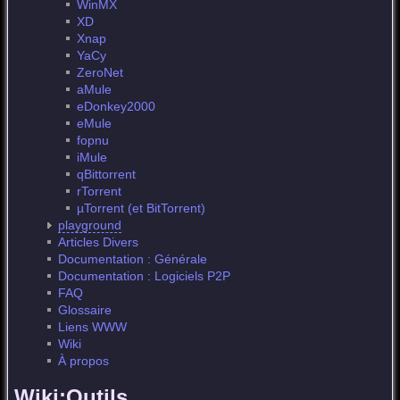
WinMX
XD
Xnap
YaCy
ZeroNet
aMule
eDonkey2000
eMule
fopnu
iMule
qBittorrent
rTorrent
µTorrent (et BitTorrent)
playground
Articles Divers
Documentation : Générale
Documentation : Logiciels P2P
FAQ
Glossaire
Liens WWW
Wiki
À propos
Wiki:Outils