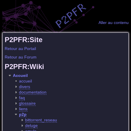
Aller au contenu
P2PFR:Site
Retour au Portail
Retour au Forum
P2PFR:Wiki
Accueil
accueil
divers
documentation
faq
glossaire
liens
p2p
bittorrent_reseau
deluge