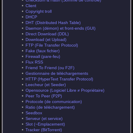
Checksum & Hash (Somme de contrôle)
Client
Copyright troll
DHCP
DHT (Distributed Hash Table)
Daemon (démon) et front-ends (GUI)
Direct Download (DDL)
Download (et Upload)
FTP (File Transfer Protocol)
Fake (faux fichier)
Firewall (pare-feu)
Flux RSS
Friend To Friend (ou F2F)
Gestionnaire de téléchargements
HTTP (HyperText Transfer Protocol)
Leecheur (et Seeder)
Opensource (Logiciel Libre ≠ Propriétaire)
Peer To Peer (P2P)
Protocole (de communication)
Ratio (de téléchargement)
Seedbox
Serveur (et service)
Slot (~Emplacement)
Tracker (BitTorrent)