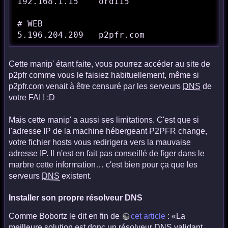
192.168.1.15    ordi15

# WEB

5.196.204.209   p2pfr.com
Cette manip' étant faite, vous pourrez accéder au site de
p2pfr comme vous le faisiez habituellement, même si
p2pfr.com venait à être censuré par les serveurs
DNS
de
votre FAI ! :D
Mais cette manip' a aussi ses limitations. C'est que si
l'adresse IP de la machine hébergeant P2PFR change,
votre fichier hosts vous redirigera vers la mauvaise
adresse IP. Il n'est en fait pas conseillé de figer dans le
marbre cette information… c'est bien pour ça que les
serveurs
DNS
existent.
Installer son propre résolveur DNS
Comme Bobortz le dit en fin de
cet article
: «La
meilleure solution est donc un résolveur
DNS
validant