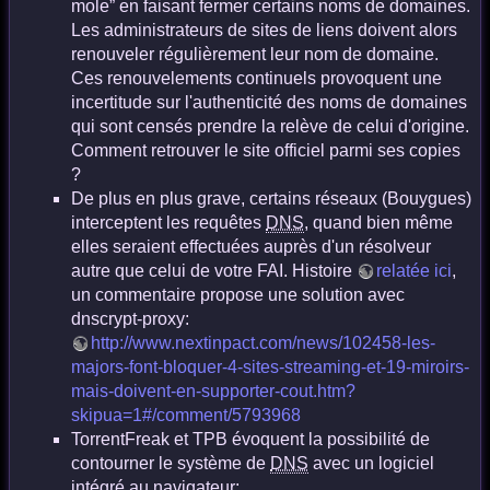
mole” en faisant fermer certains noms de domaines.
Les administrateurs de sites de liens doivent alors
renouveler régulièrement leur nom de domaine.
Ces renouvelements continuels provoquent une
incertitude sur l'authenticité des noms de domaines
qui sont censés prendre la relève de celui d'origine.
Comment retrouver le site officiel parmi ses copies
?
De plus en plus grave, certains réseaux (Bouygues)
interceptent les requêtes
DNS
, quand bien même
elles seraient effectuées auprès d'un résolveur
autre que celui de votre FAI. Histoire
relatée ici
,
un commentaire propose une solution avec
dnscrypt-proxy:
http://www.nextinpact.com/news/102458-les-
majors-font-bloquer-4-sites-streaming-et-19-miroirs-
mais-doivent-en-supporter-cout.htm?
skipua=1#/comment/5793968
TorrentFreak et TPB évoquent la possibilité de
contourner le système de
DNS
avec un logiciel
intégré au navigateur: