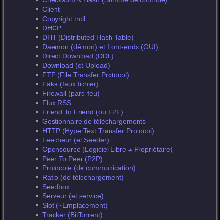
Checksum & Hash (Somme de contrôle)
Client
Copyright troll
DHCP
DHT (Distributed Hash Table)
Daemon (démon) et front-ends (GUI)
Direct Download (DDL)
Download (et Upload)
FTP (File Transfer Protocol)
Fake (faux fichier)
Firewall (pare-feu)
Flux RSS
Friend To Friend (ou F2F)
Gestionnaire de téléchargements
HTTP (HyperText Transfer Protocol)
Leecheur (et Seeder)
Opensource (Logiciel Libre ≠ Propriétaire)
Peer To Peer (P2P)
Protocole (de communication)
Ratio (de téléchargement)
Seedbox
Serveur (et service)
Slot (~Emplacement)
Tracker (BitTorrent)