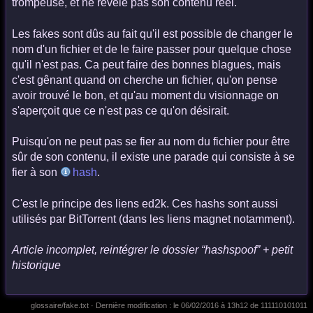
trompeuse, et ne révèle pas son contenu réel.
Les fakes sont dûs au fait qu'il est possible de changer le
nom d'un fichier et de le faire passer pour quelque chose
qu'il n'est pas. Ca peut faire des bonnes blagues, mais
c'est gênant quand on cherche un fichier, qu'on pense
avoir trouvé le bon, et qu'au moment du visionnage on
s'aperçoit que ce n'est pas ce qu'on désirait.
Puisqu'on ne peut pas se fier au nom du fichier pour être
sûr de son contenu, il existe une parade qui consiste à se
fier à son
hash
.
C'est le principe des liens ed2k. Ces hashs sont aussi
utilisés par BitTorrent (dans les liens magnet notamment).
Article incomplet, reintégrer le dossier “hashspoof” + petit
historique
glossaire/fake.txt
· Dernière modification :
le 06/02/2016 à 13h12
de
111110101011