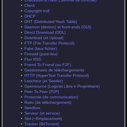
Checksum & Hash (Somme de contrôle)
Client
Copyright troll
DHCP
DHT (Distributed Hash Table)
Daemon (démon) et front-ends (GUI)
Direct Download (DDL)
Download (et Upload)
FTP (File Transfer Protocol)
Fake (faux fichier)
Firewall (pare-feu)
Flux RSS
Friend To Friend (ou F2F)
Gestionnaire de téléchargements
HTTP (HyperText Transfer Protocol)
Leecheur (et Seeder)
Opensource (Logiciel Libre ≠ Propriétaire)
Peer To Peer (P2P)
Protocole (de communication)
Ratio (de téléchargement)
Seedbox
Serveur (et service)
Slot (~Emplacement)
Tracker (BitTorrent)