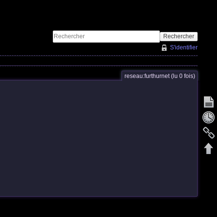
Rechercher
S'identifier
reseau:furthurnet (lu 0 fois)